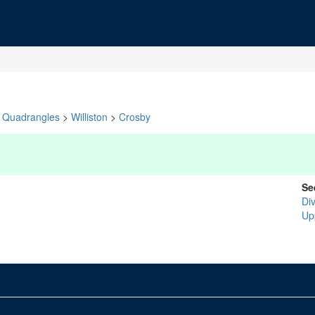
Quadrangles
>
Williston
>
Crosby
Se
Di
Up