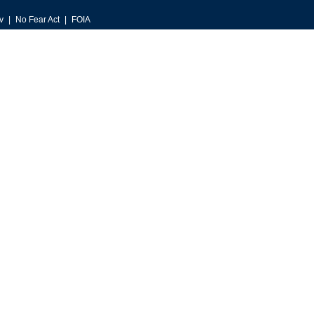
v
No Fear Act
FOIA