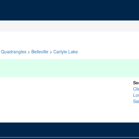
Quadrangles
>
Belleville
>
Carlyle Lake
Se
Cli
Lo
Sai