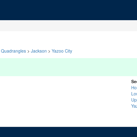
Quadrangles
>
Jackson
>
Yazoo City
Se
Ho
Lo
Up
Ya