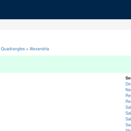
Quadrangles
>
Alexandria
Se
De
Na
Re
Re
Sa
Sa
Sa
Sa
Sh